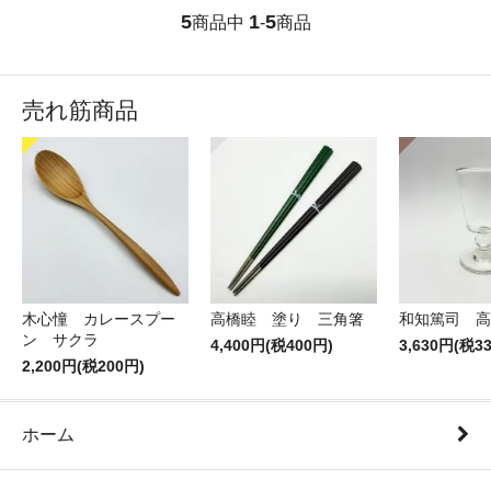
5
1
5
商品中
-
商品
売れ筋商品
木心憧 カレースプー
高橋睦 塗り 三角箸
和知篤司 高
ン サクラ
4,400円(税400円)
3,630円(税3
2,200円(税200円)
ホーム