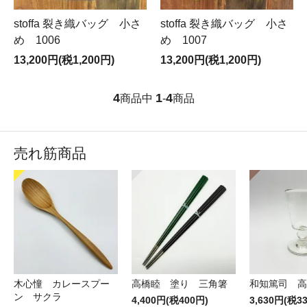
stoffa 裂き織バッグ 小さ
stoffa 裂き織バッグ 小さ
め 1006
め 1007
13,200円(税1,200円)
13,200円(税1,200円)
4
1
4
商品中
-
商品
売れ筋商品
木心憧 カレースプー
高橋睦 塗り 三角箸
和知篤司 高
ン サクラ
4,400円(税400円)
3,630円(税3