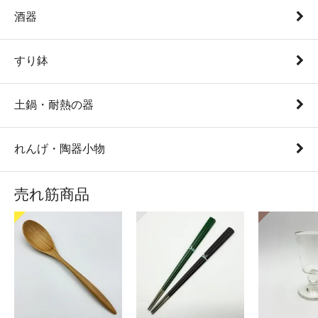
酒器
すり鉢
土鍋・耐熱の器
れんげ・陶器小物
売れ筋商品