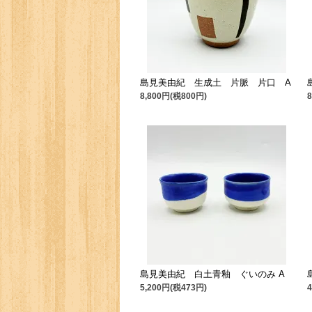
島見美由紀 生成土 片脈 片口 A
8,800円(税800円)
島見美由紀 白土青釉 ぐいのみ A
5,200円(税473円)