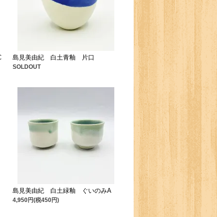
C
島見美由紀 白土青釉 片口
SOLDOUT
島見美由紀 白土緑釉 ぐいのみA
4,950円(税450円)