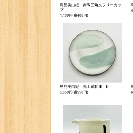
島見美由紀 赤陶三角文フリーカッ
プ
4,400円(税400円)
島見美由紀 赤土緑釉皿 B
6,050円(税550円)