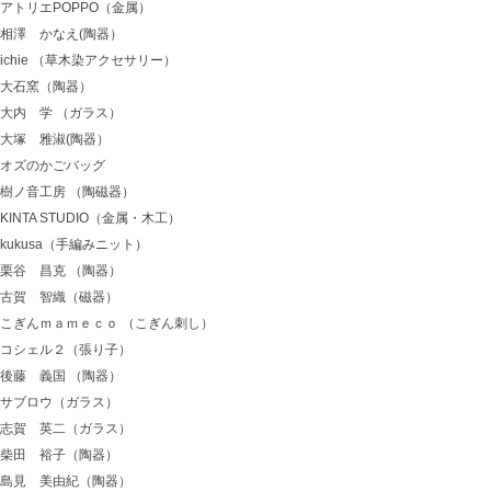
アトリエPOPPO（金属）
相澤 かなえ(陶器）
ichie （草木染アクセサリー）
大石窯（陶器）
大内 学 （ガラス）
大塚 雅淑(陶器）
オズのかごバッグ
樹ノ音工房 （陶磁器）
KINTA STUDIO（金属・木工）
kukusa（手編みニット）
栗谷 昌克 （陶器）
古賀 智織（磁器）
こぎんｍａｍｅｃｏ （こぎん刺し）
コシェル２（張り子）
後藤 義国 （陶器）
サブロウ（ガラス）
志賀 英二（ガラス）
柴田 裕子（陶器）
島見 美由紀（陶器）