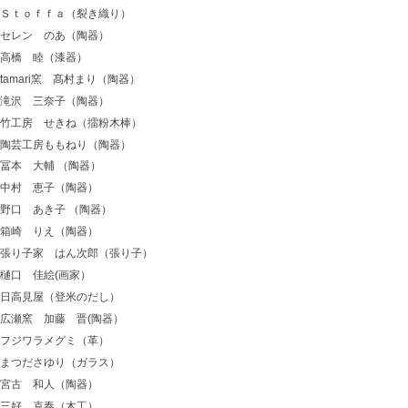
Ｓｔｏｆｆａ（裂き織り）
セレン のあ（陶器）
高橋 睦（漆器）
tamari窯 髙村まり（陶器）
滝沢 三奈子（陶器）
竹工房 せきね（擂粉木棒）
陶芸工房ももねり（陶器）
冨本 大輔 （陶器）
中村 恵子（陶器）
野口 あき子 （陶器）
箱崎 りえ（陶器）
張り子家 はん次郎（張り子）
樋口 佳絵(画家）
日高見屋（登米のだし）
広瀬窯 加藤 晋(陶器）
フジワラメグミ（革）
まつださゆり（ガラス）
宮古 和人（陶器）
三好 克泰（木工）