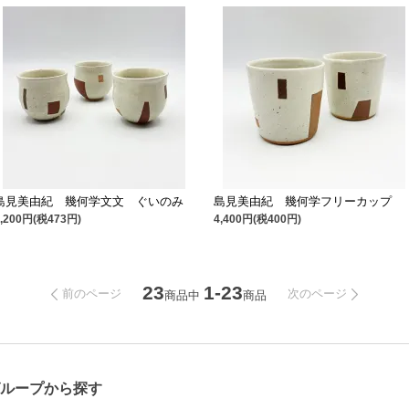
島見美由紀 幾何学文文 ぐいのみ
島見美由紀 幾何学フリーカップ
5,200円(税473円)
4,400円(税400円)
23
1-23
前のページ
次のページ
商品中
商品
グループから探す