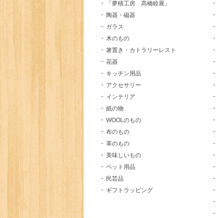
「夢積工房 髙橋睦展」
陶器・磁器
ガラス
木のもの
箸置き・カトラリーレスト
花器
キッチン用品
アクセサリー
インテリア
紙の物
WOOLのもの
布のもの
革のもの
美味しいもの
ペット用品
民芸品
ギフトラッピング