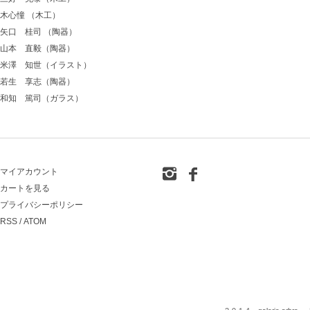
木心憧 （木工）
矢口 桂司 （陶器）
山本 直毅（陶器）
米澤 知世（イラスト）
若生 享志（陶器）
和知 篤司（ガラス）
マイアカウント
カートを見る
プライバシーポリシー
RSS
/
ATOM