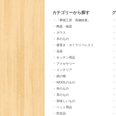
カテゴリーから探す
「夢積工房 髙橋睦展」
陶器・磁器
ガラス
木のもの
箸置き・カトラリーレスト
花器
キッチン用品
アクセサリー
インテリア
紙の物
WOOLのもの
布のもの
革のもの
美味しいもの
ペット用品
民芸品