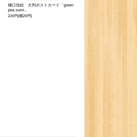
樋口佳絵 大判ポストカード「green
pea sumi」
220円(税20円)