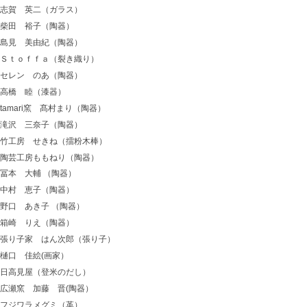
志賀 英二（ガラス）
柴田 裕子（陶器）
島見 美由紀（陶器）
Ｓｔｏｆｆａ（裂き織り）
セレン のあ（陶器）
高橋 睦（漆器）
tamari窯 髙村まり（陶器）
滝沢 三奈子（陶器）
竹工房 せきね（擂粉木棒）
陶芸工房ももねり（陶器）
冨本 大輔 （陶器）
中村 恵子（陶器）
野口 あき子 （陶器）
箱崎 りえ（陶器）
張り子家 はん次郎（張り子）
樋口 佳絵(画家）
日高見屋（登米のだし）
広瀬窯 加藤 晋(陶器）
フジワラメグミ（革）