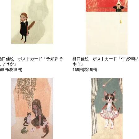
樋口佳絵 ポストカード「予知夢で
樋口佳絵 ポストカード「午後3時
しょうか」
余白」
165円(税15円)
165円(税15円)