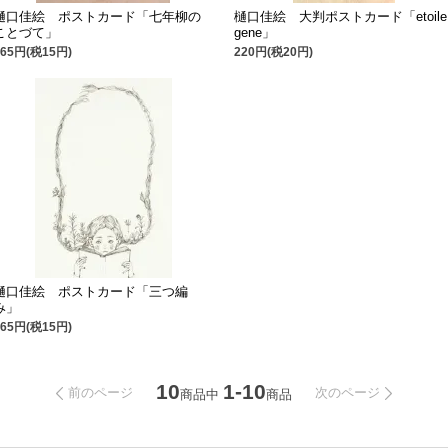
樋口佳絵 ポストカード「七年柳の
樋口佳絵 大判ポストカード「etoile
ことづて」
gene」
165円(税15円)
220円(税20円)
樋口佳絵 ポストカード「三つ編
み」
165円(税15円)
10
1-10
前のページ
次のページ
商品中
商品