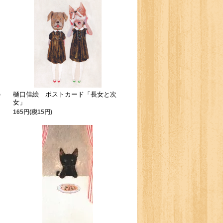
の
樋口佳絵 ポストカード「長女と次
女」
165円(税15円)