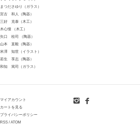
まつださゆり（ガラス）
宮古 和人（陶器）
三好 克泰（木工）
木心憧 （木工）
矢口 桂司 （陶器）
山本 直毅（陶器）
米澤 知世（イラスト）
若生 享志（陶器）
和知 篤司（ガラス）
マイアカウント
カートを見る
プライバシーポリシー
RSS
/
ATOM