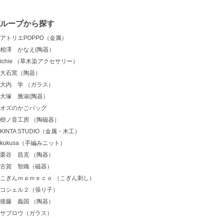
グループから探す
アトリエPOPPO（金属）
相澤 かなえ(陶器）
ichie （草木染アクセサリー）
大石窯（陶器）
大内 学 （ガラス）
大塚 雅淑(陶器）
オズのかごバッグ
樹ノ音工房 （陶磁器）
KINTA STUDIO（金属・木工）
kukusa（手編みニット）
栗谷 昌克 （陶器）
古賀 智織（磁器）
こぎんｍａｍｅｃｏ （こぎん刺し）
コシェル２（張り子）
後藤 義国 （陶器）
サブロウ（ガラス）