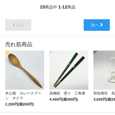
15
1
12
商品中
-
商品
戻る
次へ
売れ筋商品
木心憧 カレースプー
高橋睦 塗り 三角箸
和知篤司 高
ン サクラ
4,400円(税400円)
3,630円(税3
2,200円(税200円)