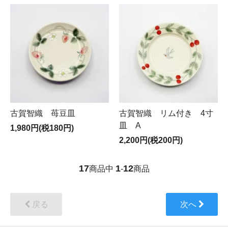
古賀智織 苺豆皿
古賀智織 リム付き 4寸
皿 A
1,980円(税180円)
2,200円(税200円)
17
1
12
商品中
-
商品
戻る
次へ