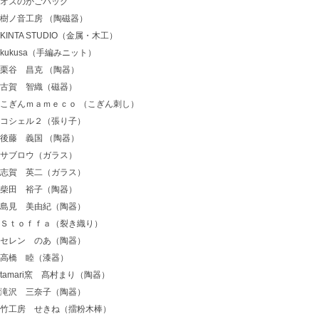
オズのかごバッグ
樹ノ音工房 （陶磁器）
KINTA STUDIO（金属・木工）
kukusa（手編みニット）
栗谷 昌克 （陶器）
古賀 智織（磁器）
こぎんｍａｍｅｃｏ （こぎん刺し）
コシェル２（張り子）
後藤 義国 （陶器）
サブロウ（ガラス）
志賀 英二（ガラス）
柴田 裕子（陶器）
島見 美由紀（陶器）
Ｓｔｏｆｆａ（裂き織り）
セレン のあ（陶器）
高橋 睦（漆器）
tamari窯 髙村まり（陶器）
滝沢 三奈子（陶器）
竹工房 せきね（擂粉木棒）