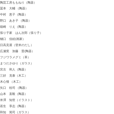
陶芸工房ももねり（陶器）
冨本 大輔 （陶器）
中村 恵子（陶器）
野口 あき子 （陶器）
箱崎 りえ（陶器）
張り子家 はん次郎（張り子）
樋口 佳絵(画家）
日高見屋（登米のだし）
広瀬窯 加藤 晋(陶器）
フジワラメグミ（革）
まつださゆり（ガラス）
宮古 和人（陶器）
三好 克泰（木工）
木心憧 （木工）
矢口 桂司 （陶器）
山本 直毅（陶器）
米澤 知世（イラスト）
若生 享志（陶器）
和知 篤司（ガラス）