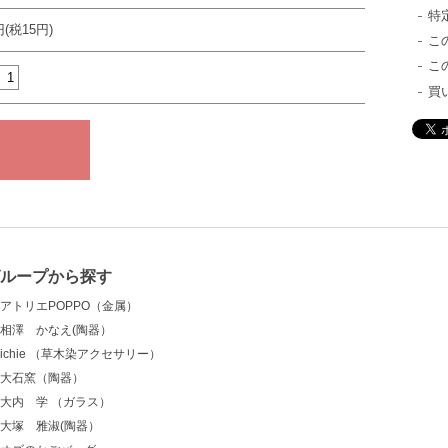
特
円(税15円)
こ
こ
買
グループから探す
アトリエPOPPO（金属）
相澤 かなえ(陶器）
ichie （草木染アクセサリー）
大石窯（陶器）
大内 学 （ガラス）
大塚 雅淑(陶器）