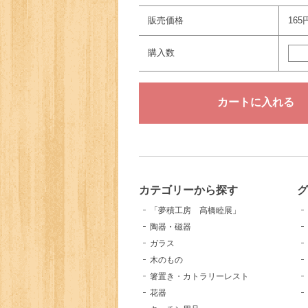
販売価格
165
購入数
カテゴリーから探す
「夢積工房 髙橋睦展」
陶器・磁器
ガラス
木のもの
箸置き・カトラリーレスト
花器