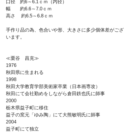
口径 約6～6.1ｃｍ（内径）
幅 約6.6～7.0ｃｍ
高さ 約6.5～6.8ｃｍ
手作り品の為、色合いや形、大きさに多少個体差がござ
います。
≪栗谷 昌克≫
1976
秋田県に生まれる
1998
秋田大学教育学部美術家卒業（日本画専攻）
秋田にて会社勤めをしながら倉田鉄也氏に師事
2000
栃木県益子町に移住
益子の窯元「ゆみ陶」にて大熊敏明氏に師事
2004
益子町にて独立