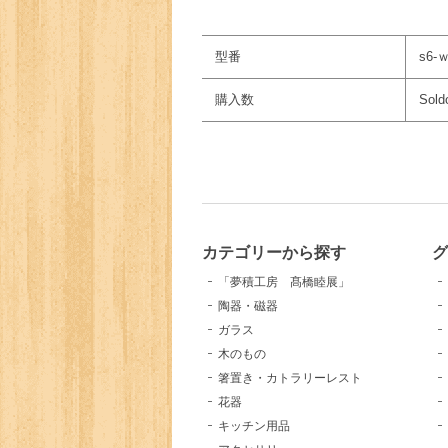
型番
s6-
購入数
Sold
カテゴリーから探す
「夢積工房 髙橋睦展」
陶器・磁器
ガラス
木のもの
箸置き・カトラリーレスト
花器
キッチン用品