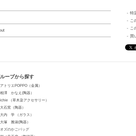
特
ｗ
こ
こ
out
買
グループから探す
アトリエPOPPO（金属）
相澤 かなえ(陶器）
ichie （草木染アクセサリー）
大石窯（陶器）
大内 学 （ガラス）
大塚 雅淑(陶器）
オズのかごバッグ