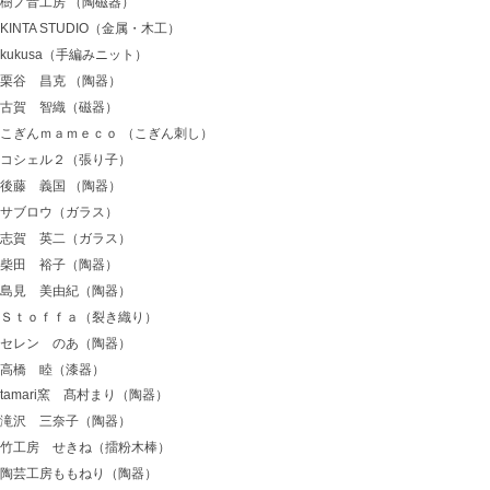
樹ノ音工房 （陶磁器）
KINTA STUDIO（金属・木工）
kukusa（手編みニット）
栗谷 昌克 （陶器）
古賀 智織（磁器）
こぎんｍａｍｅｃｏ （こぎん刺し）
コシェル２（張り子）
後藤 義国 （陶器）
サブロウ（ガラス）
志賀 英二（ガラス）
柴田 裕子（陶器）
島見 美由紀（陶器）
Ｓｔｏｆｆａ（裂き織り）
セレン のあ（陶器）
高橋 睦（漆器）
tamari窯 髙村まり（陶器）
滝沢 三奈子（陶器）
竹工房 せきね（擂粉木棒）
陶芸工房ももねり（陶器）