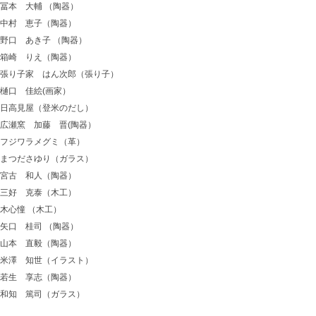
冨本 大輔 （陶器）
中村 恵子（陶器）
野口 あき子 （陶器）
箱崎 りえ（陶器）
張り子家 はん次郎（張り子）
樋口 佳絵(画家）
日高見屋（登米のだし）
広瀬窯 加藤 晋(陶器）
フジワラメグミ（革）
まつださゆり（ガラス）
宮古 和人（陶器）
三好 克泰（木工）
木心憧 （木工）
矢口 桂司 （陶器）
山本 直毅（陶器）
米澤 知世（イラスト）
若生 享志（陶器）
和知 篤司（ガラス）