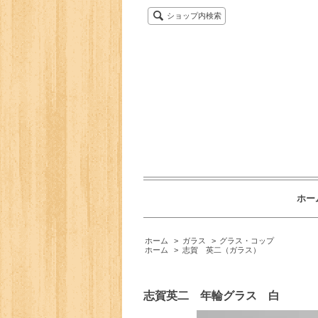
ショップ内検索
ホー
ホーム
>
ガラス
>
グラス・コップ
ホーム
>
志賀 英二（ガラス）
志賀英二 年輪グラス 白