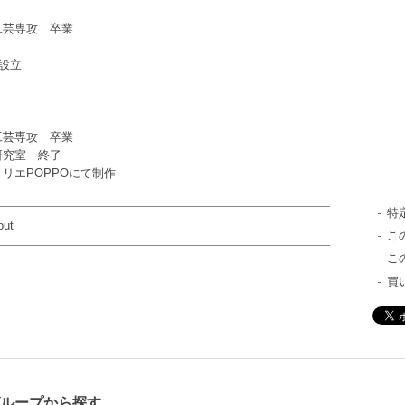
工芸専攻 卒業
O設立
工芸専攻 卒業
研究室 終了
リエPOPPOにて制作
特
out
こ
こ
買
グループから探す