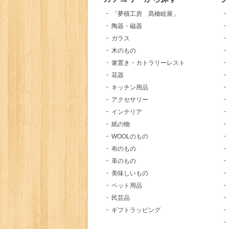
「夢積工房 髙橋睦展」
陶器・磁器
ガラス
木のもの
箸置き・カトラリーレスト
花器
キッチン用品
アクセサリー
インテリア
紙の物
WOOLのもの
布のもの
革のもの
美味しいもの
ペット用品
民芸品
ギフトラッピング