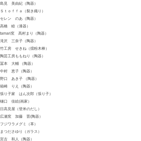
島見 美由紀（陶器）
Ｓｔｏｆｆａ（裂き織り）
セレン のあ（陶器）
高橋 睦（漆器）
tamari窯 髙村まり（陶器）
滝沢 三奈子（陶器）
竹工房 せきね（擂粉木棒）
陶芸工房ももねり（陶器）
冨本 大輔 （陶器）
中村 恵子（陶器）
野口 あき子 （陶器）
箱崎 りえ（陶器）
張り子家 はん次郎（張り子）
樋口 佳絵(画家）
日高見屋（登米のだし）
広瀬窯 加藤 晋(陶器）
フジワラメグミ（革）
まつださゆり（ガラス）
宮古 和人（陶器）