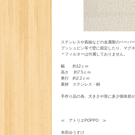
ステンレスや真鍮などの金属製のペーパ
プッシュピン等で壁に固定したり、マグ
＊フィルターは付属しておりません。
幅 約12ｃｍ
高さ 約7.5ｃｍ
奥行 約2.2ｃｍ
素材 ステンレス・銅
手作り品の為、大きさや形に多少個体差
≪ アトリエPOPPO ≫
本田ゆうすけ