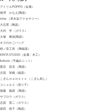
アトリエPOPPO（金属）
相澤 かなえ(陶器）
ichie （草木染アクセサリー）
大石窯（陶器）
大内 学 （ガラス）
大塚 雅淑(陶器）
オズのかごバッグ
樹ノ音工房 （陶磁器）
KINTA STUDIO（金属・木工）
kukusa（手編みニット）
栗谷 昌克 （陶器）
古賀 智織（磁器）
こぎんｍａｍｅｃｏ （こぎん刺し）
コシェル２（張り子）
後藤 義国 （陶器）
サブロウ（ガラス）
志賀 英二（ガラス）
柴田 裕子（陶器）