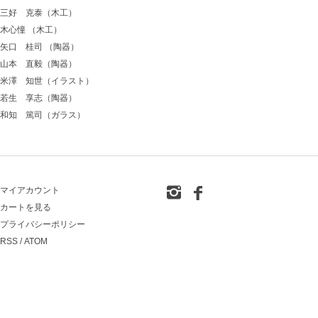
三好 克泰（木工）
木心憧 （木工）
矢口 桂司 （陶器）
山本 直毅（陶器）
米澤 知世（イラスト）
若生 享志（陶器）
和知 篤司（ガラス）
マイアカウント
カートを見る
プライバシーポリシー
RSS
/
ATOM